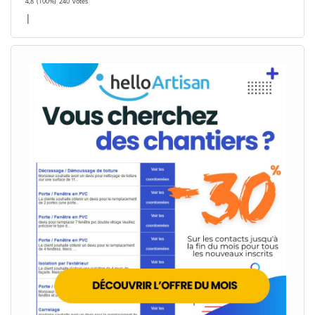
4,8
(100%)
240
votes
|