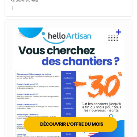
4,8
(100%)
240
votes
|