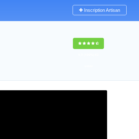
Inscription Artisan
9,5
(100%)
82
votes