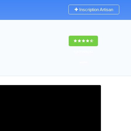
Inscription Artisan
9,5
(100%)
82
votes