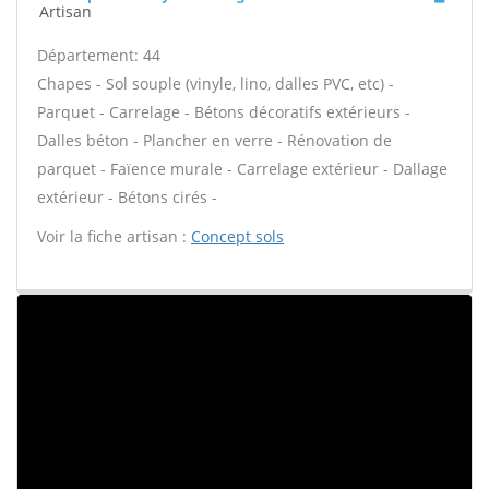
Artisan
Département: 44
Chapes - Sol souple (vinyle, lino, dalles PVC, etc) -
Parquet - Carrelage - Bétons décoratifs extérieurs -
Dalles béton - Plancher en verre - Rénovation de
parquet - Faïence murale - Carrelage extérieur - Dallage
extérieur - Bétons cirés -
Voir la fiche artisan :
Concept sols