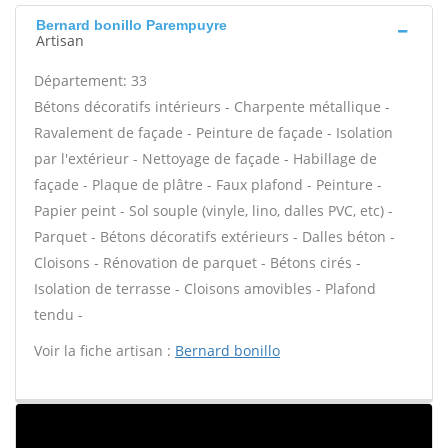
Bernard bonillo Parempuyre
Artisan
Département: 33
Bétons décoratifs intérieurs - Charpente métallique -
Ravalement de façade - Peinture de façade - Isolation
par l'extérieur - Nettoyage de façade - Habillage de
façade - Plaque de plâtre - Faux plafond - Peinture -
Papier peint - Sol souple (vinyle, lino, dalles PVC, etc) -
Parquet - Bétons décoratifs extérieurs - Dalles béton -
Cloisons - Rénovation de parquet - Bétons cirés -
Isolation de terrasse - Cloisons amovibles - Plafond
tendu -
Voir la fiche artisan :
Bernard bonillo