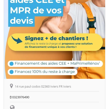
14 rue paul codos 02360 Iviers FR Iviers
0323976490