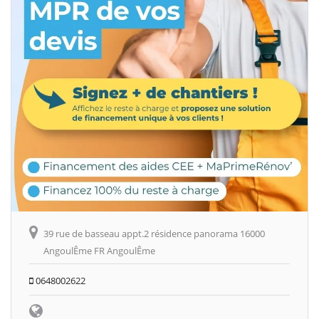
39 rue de basseau appt.2 résidence panorama 16000
AngoulÊme FR AngoulÊme
0648002622