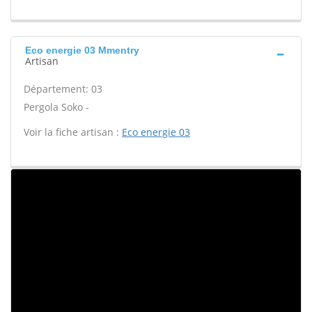
Eco energie 03 Mmentry
Artisan
Département: 03
Pergola Soko -
Voir la fiche artisan :
Eco energie 03