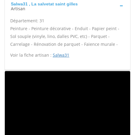
Salwa31 , La salvetat saint gilles
Artisan
Département: 31
Peinture - Peinture décorative - Enduit - Papier peint -
Sol souple (vinyle, lino, dalles PVC, etc) - Parquet -
Carrelage - Rénovation de parquet - Faïence murale -
Voir la fiche artisan :
Salwa31