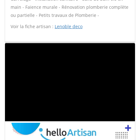
main - Faïence murale - Rénovation plomberie complète
ou partielle - Petits travaux de Plomberie -
Voir la fiche artisan :
Lenoble deco