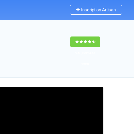
Inscription Artisan
9,5
(100%)
82
votes