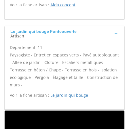
Voir la fiche artisan :
Alda concept
Le jardin qui bouge Fontcouverte
Artisan
Département: 11
Paysagiste - Entretien espaces verts - Pavé autobloquant
- Allée de jardin - Clôture - Escaliers métalliques -
Terrasse en béton / Chape - Terrasse en bois - Isolation
écologique - Pergola - Élagage et taille - Construction de
murs -
Voir la fiche artisan :
Le jardin qui bouge