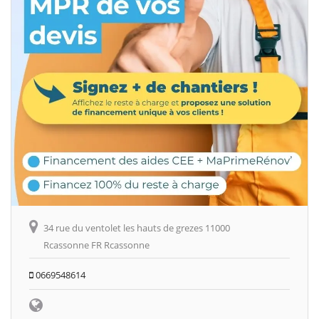
34 rue du ventolet les hauts de grezes 11000
Rcassonne FR Rcassonne
0669548614