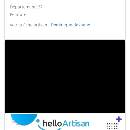
Département: 37
Peinture -
Voir la fiche artisan :
Dominique desneux