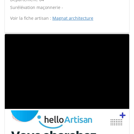
Surélévation maçonnerie -
Voir la fiche artisan :
Magnat architecture