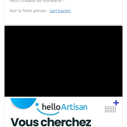
Petits travaux de Plomberie -
Voir la fiche artisan :
Sarl bazoin