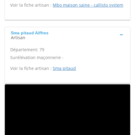
Voir la fiche artisan :
Mbo maison saine - callisto system
Sma pitaud Aiffres
Artisan
Département: 79
Surélévation maçonnerie -
Voir la fiche artisan :
Sma pitaud