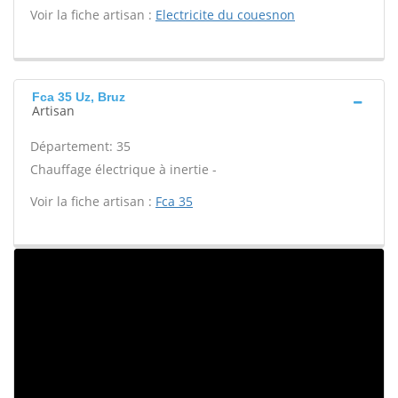
Voir la fiche artisan :
Electricite du couesnon
Fca 35 Uz, Bruz
Artisan
Département: 35
Chauffage électrique à inertie -
Voir la fiche artisan :
Fca 35