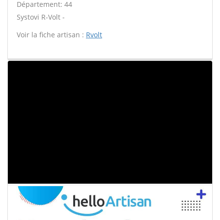
Département: 44
Systovi R-Volt -
Voir la fiche artisan :
Rvolt