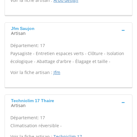
Voir la fiche artisan :
Arbo design
Jfm Saujon
Artisan
Département: 17
Paysagiste - Entretien espaces verts - Clôture - Isolation
écologique - Abattage d'arbre - Élagage et taille -
Voir la fiche artisan :
Jfm
Techniclim 17 Thaire
Artisan
Département: 17
Climatisation réversible -
Voir la fiche artisan :
Techniclim 17