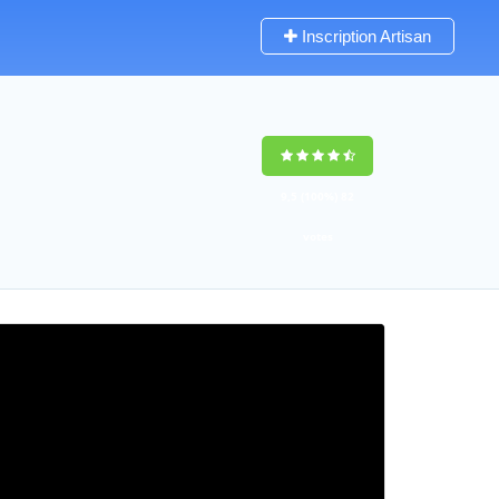
Inscription Artisan
9,5
(100%)
82
votes