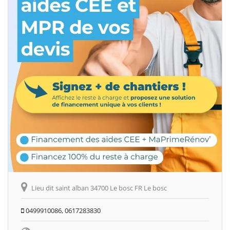
Lieu dit saint alban 34700 Le bosc FR Le bosc
0499910086, 0617283830