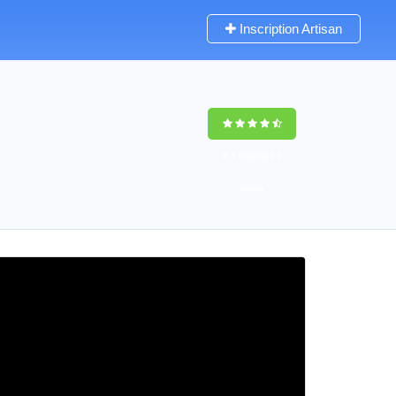
Inscription Artisan
9,5
(100%)
82
votes