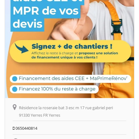
Résidence la roseraie bat 3 esc m 17 rue gabriel peri
91330 Yerres FR Yerres
0650440814