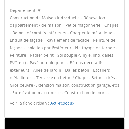
Département: 91
Construction de Maison Individuelle - Rénovation
dappartement / de maison - Petite maçonnerie - Chapes
- Bétons décoratifs intérieurs - Charpente métallique -
Enduit de façade - Ravalement de façade - Peinture de
façade - Isolation par l'extérieur - Nettoyage de façade -
Peinture - Papier peint - Sol souple (vinyle, lino, dalles
PVC, etc) - Pavé autobloquant - Bétons décoratifs
extérieurs - Allée de jardin - Dalles béton - Escaliers
métalliques - Terrasse en béton / Chape - Bétons cirés -
Gros oeuvre (Extension maison, construction garage, etc)
- Surélévation maçonnerie - Construction de murs -
Voir la fiche artisan :
Acti-reseaux