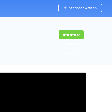
Inscription Artisan
9,5
(100%)
82
votes