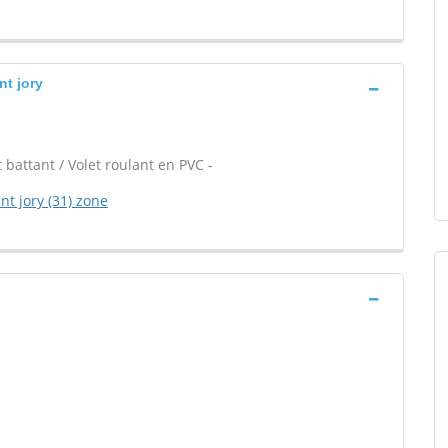
nt jory
 battant / Volet roulant en PVC -
nt jory (31) zone