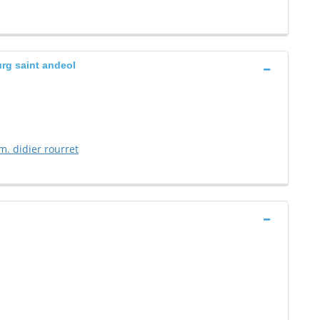
urg saint andeol
m. didier rourret