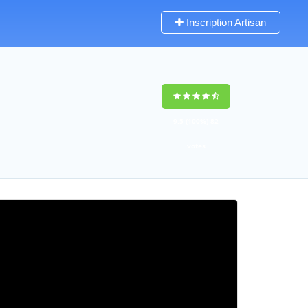
Inscription Artisan
9,5
(100%)
82
votes