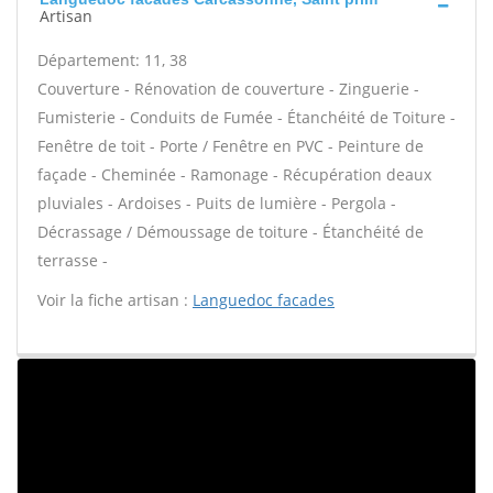
Artisan
Département: 11, 38
Couverture - Rénovation de couverture - Zinguerie -
Fumisterie - Conduits de Fumée - Étanchéité de Toiture -
Fenêtre de toit - Porte / Fenêtre en PVC - Peinture de
façade - Cheminée - Ramonage - Récupération deaux
pluviales - Ardoises - Puits de lumière - Pergola -
Décrassage / Démoussage de toiture - Étanchéité de
terrasse -
Voir la fiche artisan :
Languedoc facades