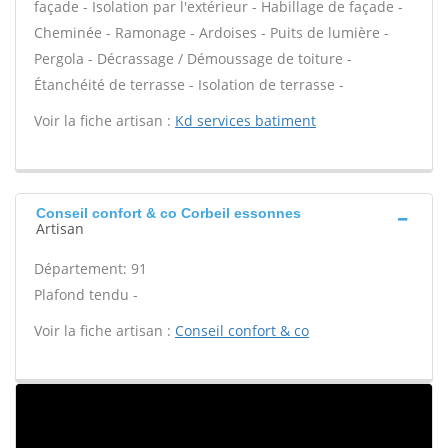
façade - Isolation par l'extérieur - Habillage de façade -
Cheminée - Ramonage - Ardoises - Puits de lumière -
Pergola - Décrassage / Démoussage de toiture -
Étanchéité de terrasse - Isolation de terrasse -
Voir la fiche artisan :
Kd services batiment
Conseil confort & co Corbeil essonnes
Artisan
Département: 91
Plafond tendu -
Voir la fiche artisan :
Conseil confort & co