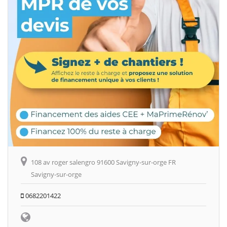
108 av roger salengro 91600 Savigny-sur-orge FR
Savigny-sur-orge
0682201422