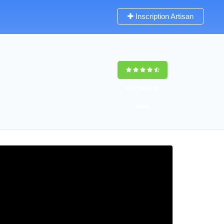
Inscription Artisan
9,5
(100%)
82
votes