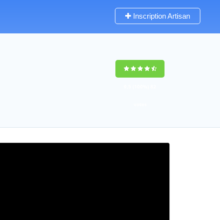
Inscription Artisan
9,5
(100%)
82
votes