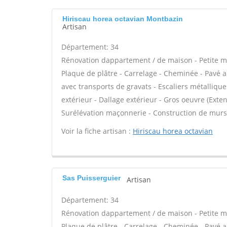
Hiriscau horea octavian Montbazin
Artisan
Département: 34
Rénovation dappartement / de maison - Petite m
Plaque de plâtre - Carrelage - Cheminée - Pavé a
avec transports de gravats - Escaliers métallique
extérieur - Dallage extérieur - Gros oeuvre (Exte
Surélévation maçonnerie - Construction de murs
Voir la fiche artisan :
Hiriscau horea octavian
Sas Puisserguier
Artisan
Département: 34
Rénovation dappartement / de maison - Petite m
Plaque de plâtre - Carrelage - Cheminée - Pavé a