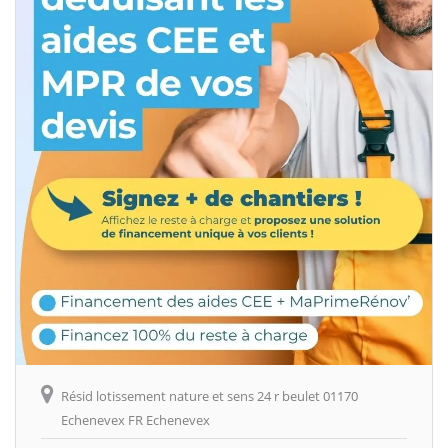
Résid lotissement nature et sens 24 r beulet 01170
Echenevex FR Echenevex