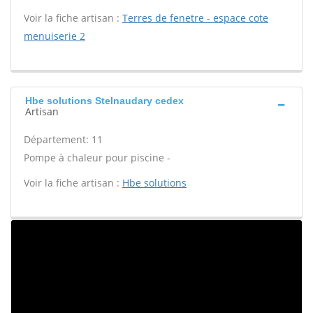
Voir la fiche artisan :
Terres de fenetre - espace cote
menuiserie 2
Hbe solutions Stelnaudary cedex
Artisan
Département: 11
Pompe à chaleur pour piscine -
Voir la fiche artisan :
Hbe solutions