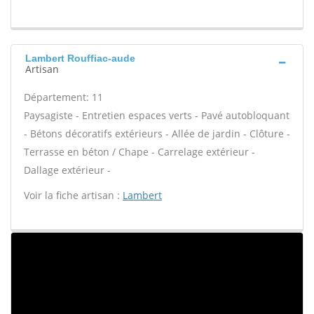
Lambert Rouffiac-aude
Artisan
Département: 11
Paysagiste - Entretien espaces verts - Pavé autobloquant
- Bétons décoratifs extérieurs - Allée de jardin - Clôture -
Terrasse en béton / Chape - Carrelage extérieur -
Dallage extérieur -
Voir la fiche artisan :
Lambert