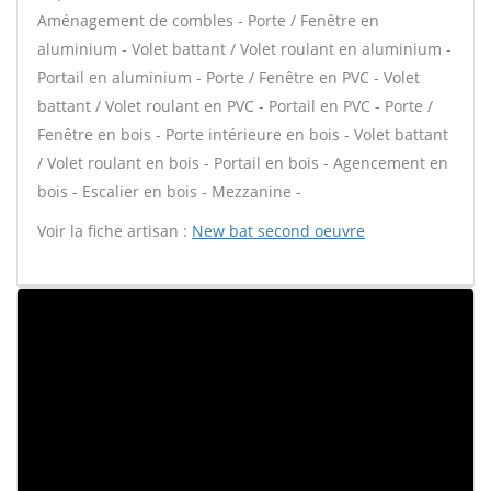
Aménagement de combles - Porte / Fenêtre en
aluminium - Volet battant / Volet roulant en aluminium -
Portail en aluminium - Porte / Fenêtre en PVC - Volet
battant / Volet roulant en PVC - Portail en PVC - Porte /
Fenêtre en bois - Porte intérieure en bois - Volet battant
/ Volet roulant en bois - Portail en bois - Agencement en
bois - Escalier en bois - Mezzanine -
Voir la fiche artisan :
New bat second oeuvre